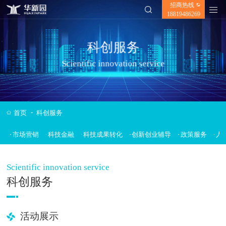
招商热线
✕
18819486269
科创服务
Scientific innovation service
-
首页
科创服务
市场营销
科技金融
科技成果转化
创新创业辅导
政策服务
人
Scientific innovation service
科创服务
活动展示