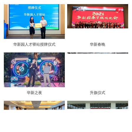
华新园人才驿站授牌仪式
华新春晚
华新之夜
升旗仪式