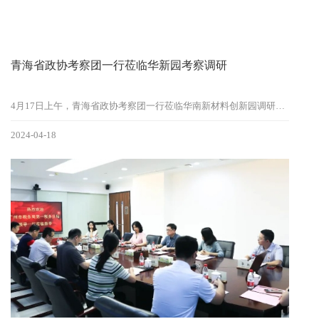
青海省政协考察团一行莅临华新园考察调研
4月17日上午，青海省政协考察团一行莅临华南新材料创新园调研，广东省政协二级巡视员廖鹏洲、广州市政协经济委主任陈浩钿陪同，华新园总经理谢泽帆热情接待！
2024-04-18