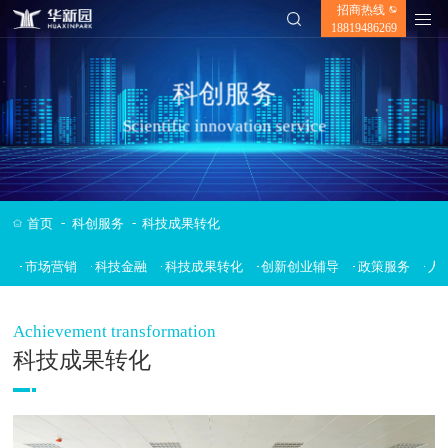
招商热线
✕
18819486269
科创服务
Scientific innovation service
-
-
首页
科创服务
科技成果转化
市场营销
科技金融
科技成果转化
创新创业辅导
政策服务
人
Achievement transformation
科技成果转化