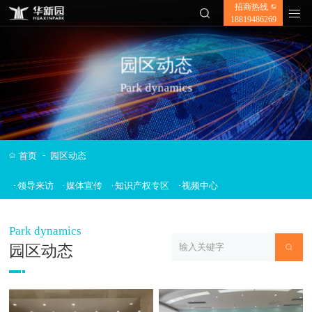
招商热线
✕
18819486269
园区动态
Park dynamics
-
首页
园区动态
领导来访
媒体宣传
知识产权专区
视频中心
Park dynamics
园区动态