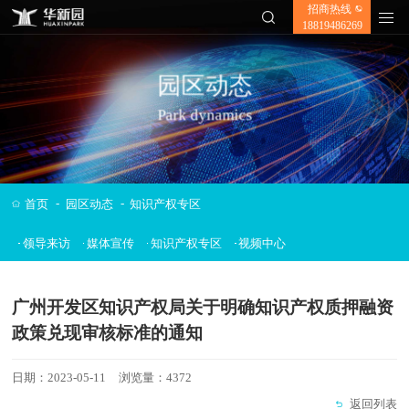
招商热线
✕
18819486269
园区动态
Park dynamics
-
-
首页
园区动态
知识产权专区
领导来访
媒体宣传
知识产权专区
视频中心
广州开发区知识产权局关于明确知识产权质押融资
政策兑现审核标准的通知
日期：2023-05-11
浏览量：4372
返回列表