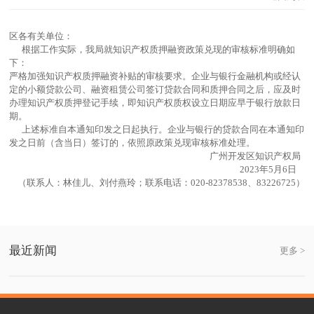
区各有关单位：
根据工作实际，我局就知识产权质押融资政策兑现的审核标准明确如
下：
严格加强知识产权质押融资补贴的审核要求。企业与银行金融机构或经认
定的小额贷款公司、融资租赁公司签订贷款合同和质押合同之后，应及时
办理知识产权质押登记手续，即知识产权质权设立日期应早于银行放款日
期。
上述标准自本通知印发之日起执行。企业与银行的贷款合同在本通知印
发之日前（含当日）签订的，依照原政策兑现审核标准处理。
广州开发区知识产权局
2023年5月6日
（联系人：林佳儿、刘付燕玲；联系电话：020-82378538、83226725）
最近新闻
更多 >